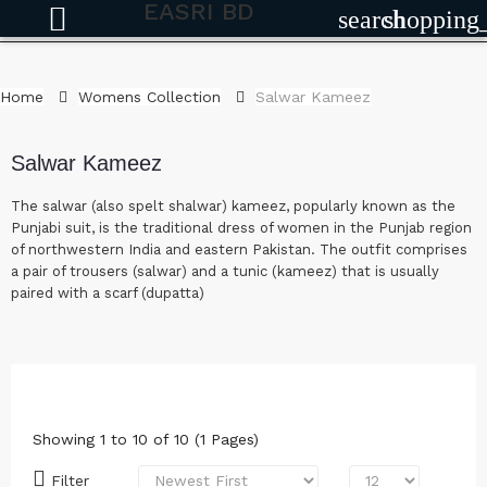
EASRI BD
search
shopping
Home
Womens Collection
Salwar Kameez
Salwar Kameez
The salwar (also spelt shalwar) kameez, popularly known as the
Punjabi suit, is the traditional dress of women in the Punjab region
of northwestern India and eastern Pakistan. The outfit comprises
a pair of trousers (salwar) and a tunic (kameez) that is usually
paired with a scarf (dupatta)
Showing 1 to 10 of 10 (1 Pages)
Filter