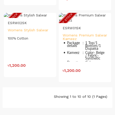
বসানো। জামার লম্বাঃ ৪৬” হাতার
লম্বাঃ ১৭” সালওয়ারঃ পপলিন
কাপড়ের প্যান্ট কাট । ওড়নাঃ তাঁত
OUT OF STOCK
OUT OF STOCK
কটনের উপর কন্ট্রাস্ট রঙের কাঠ ব্লক
করা।
ESRW02SK
ESRW01SK
Womens Stylish Salwar
Womens Premium Salwar
100% Cotton
Kameez
•
Package
:
1 Top/1
details
Bottom/1
Dupatta
•
Kameez
:
Color- Beige
/ Fabric-
Synthetic
•
Dupatta
:
Color-
৳1,200.00
Multicolor /
Fabric-
৳1,200.00
Chiffon
•
Bottom
:
Color- Beige
/ Fabric-
Synthetic
•
Stitching
:
Unstitched
Type
•
Product
:
ESRW01SK
ID
Showing 1 to 10 of 10 (1 Pages)