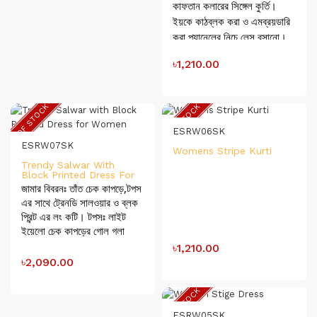
কাফতান কলারের সিঙ্গেল কুর্তি।
ইয়কে কাঠব্লক করা ও এমব্রয়ডারি
করা প্যানেলের নিচে লেস বসানো।
হাতায় এম্ব্রয়ডারি প্যানেল চাপ
৳1,210.00
বসানো। জামার লম্বাঃ৪২" ঘেরঃ৪০"
হাতাঃ১৮"
OUT OF STOCK
OUT OF STOCK
ESRW06SK
ESRW07SK
Womens Stripe Kurti
Trendy Salwar With
Block Printed Dress For
Women
জামার বিবরনঃ তাঁত চেক কাপড়ে,টপস
এর সাথে ট্রেনডি সালওয়ার ও ব্লক
প্রিন্ট এর লং কটি। টপসঃ লাইট
ইয়েলো চেক কাপড়ের গোল গলা
স্লীভ্লেস টপস এর প্লাকেটে কাঠি
৳1,210.00
বোতামের ডিজাইন করা। টপস এর
৳2,090.00
লম্বাঃ ২০” কোটিঃ লাইট ইয়েলো
ব্লক প্রিন্ট এর থ্রী-কোয়ারটার হাতার
OUT OF STOCK
লং কোটি। দুই পাশে লম্বা কর্ড এর
সাথে কাপড়ের টারসেল। কোটির
ESRW05SK