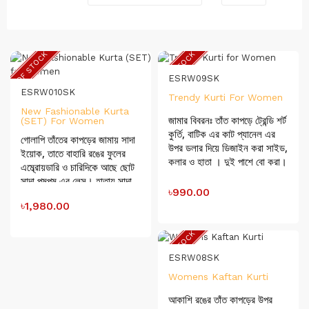
OUT OF STOCK
OUT OF STOCK
ESRW09SK
ESRW010SK
Trendy Kurti For Women
New Fashionable Kurta
জামার বিবরনঃ তাঁত কাপড়ে ট্রেন্ডি শর্ট
(SET) For Women
কুর্তি, বাটিক এর কাট প্যানেল এর
গোলাপি তাঁতের কাপড়ের জামায় সাদা
উপর ডলার দিয়ে ডিজাইন করা সাইড,
ইয়োক, তাতে বাহারি রঙের ফুলের
কলার ও হাতা । দুই পাশে বো করা।
এম্ব্রোয়ডারি ও চারিদিকে আছে ছোট
জামার লম্বাঃ ২৭” হাতার লম্বাঃ ১১”
সাদা পমপম এর লেস। হাতায় সাদা
জামার ঘেরঃ ৫৪” সালওয়ারঃ কফি রঙ
৳990.00
কাপড় বেলবটম ডিজাইন করে লেস ও
ফাইন কটন বাটিক কাপড় এর স্কার্ট
৳1,980.00
ছোট সাদা পমপম এর লেস লাগানো।
কাট পালাজ্জ । মূল্যঃ ৮৫০/-
কামিজ কাট কুর্তিতে গলায় এবং পাসে
সাদা পাইপিন দেয়া টু পিস সেট।
সাইজঃ ৩৬,৩৮, ৪০, ৪২, ৪৪, ৪৬।
OUT OF STOCK
জামার লম্বাঃ ৪৩” জামার ঘেরঃ ৪৪”
ESRW08SK
হাতার লম্বাঃ ১৭” সালওয়ারঃ সাদা
বেক্সি পপ্লিন কাপড়ের প্যান্ট কাট ।
Womens Kaftan Kurti
সাইজঃ ৩৬,৩৮, ৪০, ৪২, ৪৪, ৪৬।
আকাশি রঙের তাঁত কাপড়ের উপর