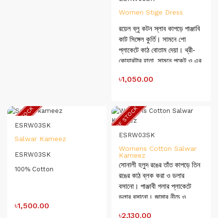
লম্বাঃ ৪৮” হাতার লম্বাঃ ১৭”
Women Stige Dress
সালওয়ারঃ লাইট ইয়েলো চেক
রয়েল ব্লু কটন স্লাব কাপড়ে পাঞ্জাবি
কাপড়ের দুই পকেট সহ ট্রেনডি
কাট সিঙ্গেল কুর্তি। সামনে শো
সালওয়ার । সালওয়ারের নিচে কুচি
প্লাকেটে কাঠ বোতাম দেয়া। থ্রী-
দিয়ে ডিজাইন করা।
কোয়ারটার হাতা, সামনে পকেট ও এর
সাইজঃ ৩৬,৩৮, ৪০, ৪২, ৪৪, ৪৬।
উপর এমব্রয়ডারি।
৳1,050.00
জামার লম্বাঃ সামনে -৩২” ও পিছনে
-৪০”
OUT OF STOCK
OUT OF STOCK
সাইজঃ ৩৬, ৩৮, ৪০, ৪২, ৪৪, ৪৬।
ESRW03SK
ESRW03SK
Salwar Kameez
Womens Cotton Salwar
ESRW03SK
Kameez
সোনালী হলুদ রঙের তাঁত কাপড়ে তিন
100% Cotton
রঙের কাঠ ব্লক করা ও ডলার
বসানো। পাঞ্জাবী গলার প্লাকেটে
ডলার বসানো। জামার নীচে ও
৳1,500.00
হাতাতে কাঠ ব্লক এর চওড়া প্যানেল
৳2,130.00